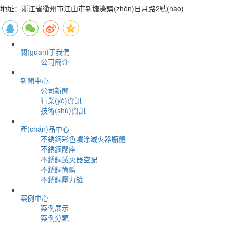
地址：浙江省衢州市江山市新塘邊鎮(zhèn)日月路2號(hào)
關(guān)于我們
公司簡介
新聞中心
公司新聞
行業(yè)資訊
技術(shù)資訊
產(chǎn)品中心
不銹鋼彩色噴涂滅火器瓶體
不銹鋼閥座
不銹鋼滅火器空配
不銹鋼筒體
不銹鋼壓力罐
案例中心
案例展示
案例分類