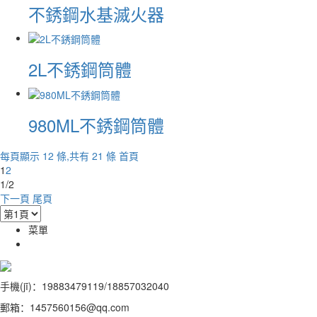
不銹鋼水基滅火器
2L不銹鋼筒體
980ML不銹鋼筒體
每頁顯示 12 條,共有 21 條
首頁
1
2
1/2
下一頁
尾頁
菜單
手機(jī)：19883479119/18857032040
郵箱：1457560156@qq.com