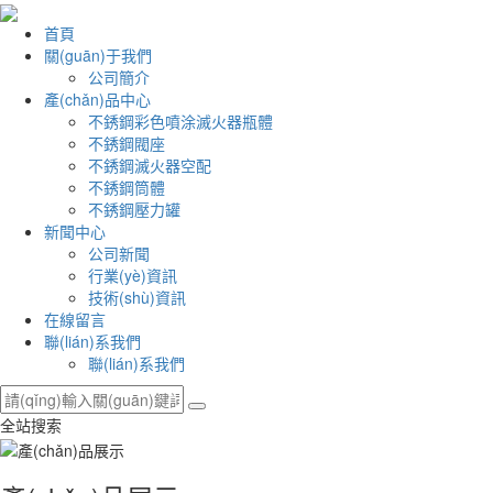
首頁
關(guān)于我們
公司簡介
產(chǎn)品中心
不銹鋼彩色噴涂滅火器瓶體
不銹鋼閥座
不銹鋼滅火器空配
不銹鋼筒體
不銹鋼壓力罐
新聞中心
公司新聞
行業(yè)資訊
技術(shù)資訊
在線留言
聯(lián)系我們
聯(lián)系我們
全站搜索