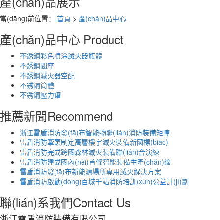
產(chǎn)品展示
當(dāng)前位置：
首頁
>
產(chǎn)品中心
產(chǎn)品中心
Product
不銹鋼彩色噴涂滅火器瓶體
不銹鋼閥座
不銹鋼滅火器空配
不銹鋼筒體
不銹鋼壓力罐
推薦新聞
Recommend
浙江雷盾消防發(fā)布智能物聯(lián)消防裝備矩陣
雷盾消防牽頭制定高層樓宇滅火裝備新國標(biāo)
雷盾消防完成跨國森林滅火裝備聯(lián)合演練
雷盾消防建成國內(nèi)首條智能裝備生產(chǎn)線
雷盾消防發(fā)布新能源場所專用滅火解決方案
雷盾消防啟動(dòng)百城千站消防培訓(xùn)公益計(jì)劃
聯(lián)系我們
Contact Us
浙江雷盾消防裝備有限公司