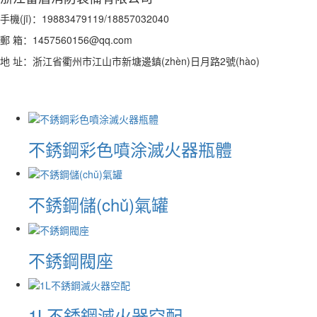
手機(jī)：19883479119/18857032040
郵 箱：1457560156@qq.com
地 址：浙江省衢州市江山市新塘邊鎮(zhèn)日月路2號(hào)
不銹鋼彩色噴涂滅火器瓶體
不銹鋼儲(chǔ)氣罐
不銹鋼閥座
1L不銹鋼滅火器空配