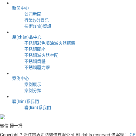
新聞中心
公司新聞
行業(yè)資訊
技術(shù)資訊
產(chǎn)品中心
不銹鋼彩色噴涂滅火器瓶體
不銹鋼閥座
不銹鋼滅火器空配
不銹鋼筒體
不銹鋼壓力罐
案例中心
案例展示
案例分類
聯(lián)系我們
聯(lián)系我們
微信 掃一掃
Copyright ? 浙江雷盾消防裝備有限公司 All rights reserved 備案號：
ICP