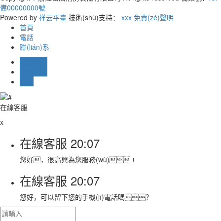
備00000000號
Powered by
祥云平臺
技術(shù)支持：
xxx
免責(zé)聲明
首頁
電話
聯(lián)系
在線留言
在線客服
TOP
在線客服
x
在線客服
20:07
您好，很高興為您服務(wù)！
在線客服
20:07
您好，可以留下您的手機(jī)電話嗎？