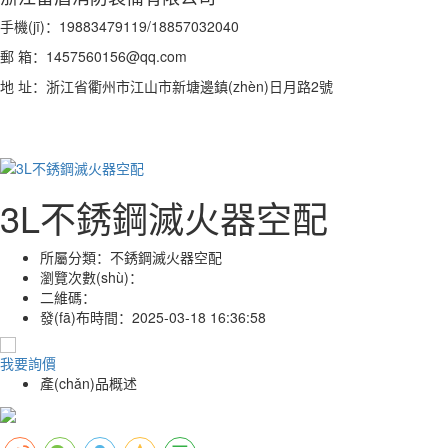
手機(jī)：19883479119/18857032040
郵 箱：1457560156@qq.com
地 址：浙江省衢州市江山市新塘邊鎮(zhèn)日月路2號
3L不銹鋼滅火器空配
所屬分類：
不銹鋼滅火器空配
瀏覽次數(shù)：
二維碼：
發(fā)布時間：
2025-03-18 16:36:58
我要詢價
產(chǎn)品概述